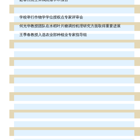
学校举行作物学学位授权点专家评审会
何光华教授团队在水稻叶片糖调控机理研究方面取得重要进展
王季春教授入选农业部种植业专家指导组