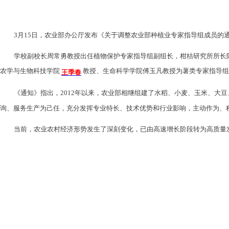
3
月
15
日，农业部办公厅发布《关于调整农业部种植业专家指导组成员的
学校副校长周常勇教授出任植物保护专家指导组副组长，柑桔研究所所长
农学与生物科技学院
教授、生命科学学院傅玉凡教授为薯类专家指导组
王季春
《通知》指出，
2012
年以来，农业部相继组建了水稻、小麦、玉米、大豆
询、服务生产为己任，充分发挥专业特长、技术优势和行业影响，主动作为、
当前，农业农村经济形势发生了深刻变化，已由高速增长阶段转为高质量