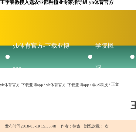
王季春教授入选农业部种植业专家指导组-yb体育官方
yb体育官方-下载亚博
学院概
app
况
/
/
/ 正文
yb体育官方-下载亚博app
yb体育官方-下载亚博app
学术科技
发布时间2018-03-19 15:35:48 作者：徐鑫 浏览次数： 次