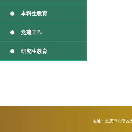
本科生教育
党建工作
研究生教育
地址：重庆市北碚区