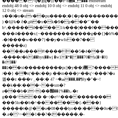
�����/ ^q�)pg�)}��e^h΂�_��� endstream
endobj 48 0 obj <> endobj 10 0 obj <> endobj 11 0 obj <> endobj
12 0 obj <> stream
x��i�n�uv��pu����;�{�p���������kuk
) �f@k� ê�,ph�x�k�$�p���"`��
b^,�����d����1/u���]���f������;
���4����x{~������������g��{]�h%�o�
-�f����w���7}��y�wfo��7��
�����ƶ}
���ְ�a���#\������5�4���
-����ґ�k)��bys|��wj �w}�*�ļ ���70�a]�>�0}
�el��/
��פ��xi���������pc]�y��)޻�7���
/��} �ޫ�n|'��c��p ��m���)=��q'<���?�a
꼟��z ���v _��:� 4ܣ�~ 7���,��¶йy�"�~!
��k��:���~��xm�?
a���b�}>)��՘��{%��b,˔�r
g���^s�� �~|�e^^����������
���5lo��b�^�������{-���}
�����t�@��a�08���lyo��:����0o� 64
�.a� ^>��׆�?��1�����,�-