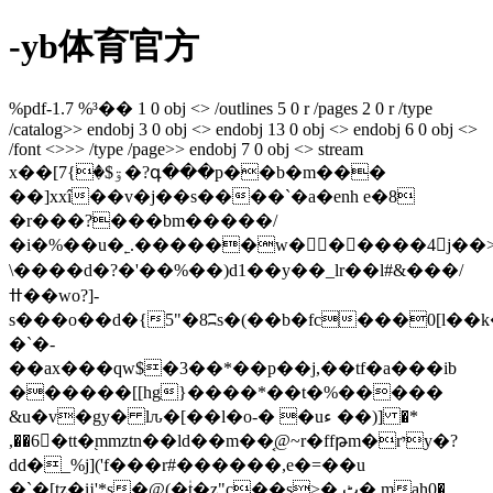
-yb体育官方
%pdf-1.7 %³�� 1 0 obj <> /outlines 5 0 r /pages 2 0 r /type
/catalog>> endobj 3 0 obj <> endobj 13 0 obj <> endobj 6 0 obj <>
/font <>>> /type /page>> endobj 7 0 obj <> stream
x��[ۊ$�}7�?գ���p��b�m���
��]xxî��v�j��s����`�a�enh e�8
�r���?���bm�����/
�i�%��u�˿.������w������4j��
\����d�?�'��%��)d1��y��_lr��l#&���/
ߚ��wo?]-
s���o��d�{5"�8ʭs�(��b�fc���0[l�
�`�-
��ax���qw$�3��*��p��j,��tf�a���ib
������[[hg}����*��t�%�����
&u�v�gy� lԉ�[��l�o-� �uء ��)] �*
,��6�ٌtt�֭mmztn
��ld��m��͔@~r�ffթm�rיy�?
dd�_%j]('f���r#������,e�=��u
�`�[tz�ĳ'*s�@(�۠t�z"c��s>� ٹ�.mah0�