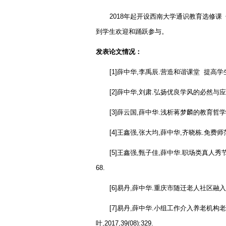
2018
年起开设西南大学通识教育选修课
到学生欢迎和踊跃参与。
发表论文情况：
[1]
薛中华
,
李禹辰
.
营造和谐课堂
提高学
[2]
薛中华
,
刘肃
.
弘扬优良学风的必然与应
[3]
薛云国
,
薛中华
.
浅析蒋梦麟的教育哲学
[4]
王鑫强
,
张大均
,
薛中华
,
齐晓栋
.
免费师
[5]
王鑫强
,
甄子佳
,
薛中华
.
职场类真人秀
68.
[6]
易丹
,
薛中华
.
重庆市随迁老人社区融入
[7]
易丹
,
薛中华
.
小组工作介入养老机构老
叶
,2017,39(08):329.