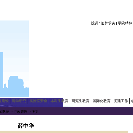
院训 : 追梦求实 | 学院精
科建设
科学研究
实验室安全
本科生教育
研究生教育
国际化教育
党建工作
师队伍
>
行政管理
> 正文
薛中华