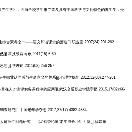
《养生学》，面向全校学生推广普及具有中国科学与文化特色的养生学，受
生综合素养之一
——
语文和谐课堂的营造
[j].
职业圈
,2007(24):201-202.
然
[j].
科技致富向导
,2011(15):6 60.
思想
[j].
学理论
,2011(02):256-257.
范生职业认同感与生命意义的关系
[j].
心理学探新
,2012,32(03):277-281.
节目在人才测评实务课程中的应用
[j].
武汉交通职业学院学报
,2015,17(02):66-
调查研究
[j].
中国老年学杂志
,2017,37(17):4382-4384.
人适应性问题研究
——
以
“
煮茶论道
”
老年成长小组为例
[j].
福建茶