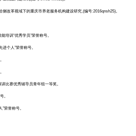
给侧改革视域下的重庆市养老服务机构建设研究
,(
编号
:2016qnsh25)
。
技能培训
“
优秀学员
”
荣誉称号。
先进个人
”
荣誉称号。
。
。
演讲比赛优秀辅导员青年组一等奖。
号。
人
”
荣誉称号。