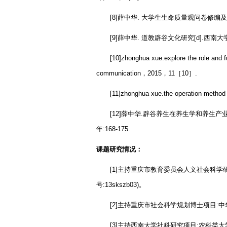
[8]
薛中华
.
大学生生命质量观问卷修编及
[9]
薛中华
.
道教辟谷文化研究
[d].
西南大
[10]zhonghua xue.explore the role and fu
communication
，
2015
，
11
［
10
］
.
[11]zhonghua xue.the operation method o
[12]
薛中华
.
辟谷养生在养生学和养生产
年
:168-175.
课题研究情况：
[1]
主持重庆市教育委员会人文社会科学
号
:13skszb03)
。
[2]
主持重庆市社会科学规划博士项目
:
中
[3]
主持西南大学社科研究项目
:
农科类大