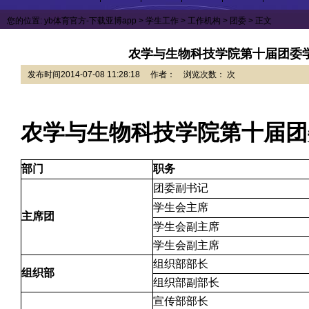
您的位置:
yb体育官方-下载亚博app
>
学生工作
>
工作机构
>
团委
> 正文
农学与生物科技学院第十届团委
发布时间2014-07-08 11:28:18 作者： 浏览次数： 次
农学与生物科技学院第十届团
部门
职务
团委副书记
学生会主席
主席团
学生会副主席
学生会副主席
组织部部长
组织部
组织部副部长
宣传部部长