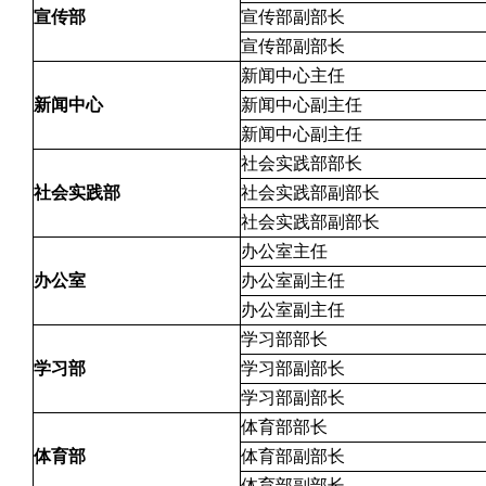
宣传部
宣传部副部长
宣传部副部长
新闻中心主任
新闻中心
新闻中心副主任
新闻中心副主任
社会实践部部长
社会实践部
社会实践部副部长
社会实践部副部长
办公室主任
办公室
办公室副主任
办公室副主任
学习部部长
学习部
学习部副部长
学习部副部长
体育部部长
体育部
体育部副部长
体育部副部长