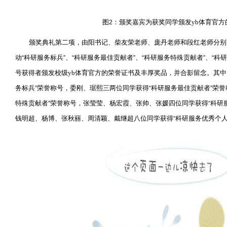
图
：颁奖嘉宾为获奖同学颁发yb体育官方
2
颁奖典礼第二项，由阳书记、柴友荣老师、庞丹老师和段红老师分别
动
科研服务标兵
、
科研服务最佳贡献者
、
科研服务特殊贡献者
、
科研
“
”
“
”
“
”
“
号获得者颁发校级yb体育官方的荣誉证书及丰厚奖品，并合影留念。其
务标兵
荣誉称号，委刚、琚熙三两位同学获得
科研服务最佳贡献者
荣誉
”
“
”
特殊贡献者
荣誉称号，张莹莹、杨宏霞、张帅、张媛四位同学获得
科研
”
“
钱明超、杨博、张秋丽、周清颖、戴继超八位同学获得
科研服务优秀个
“