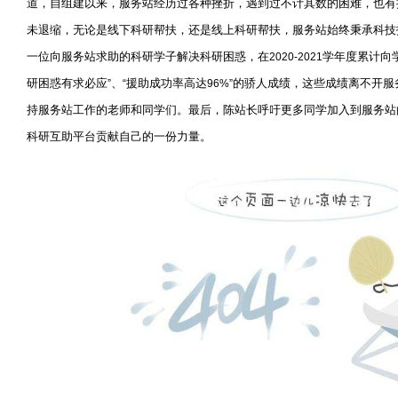
道，自组建以来，服务站经历过各种挫折，遇到过不计其数的困难，也有
未退缩，无论是线下科研帮扶，还是线上科研帮扶，服务站始终秉承科技
一位向服务站求助的科研学子解决科研困惑，在
学年度累计向
2020-2021
研困惑有求必应
、
援助成功率高达
的骄人成绩，这些成绩离不开服
”
“
96%”
持服务站工作的老师和同学们。最后，陈站长呼吁更多同学加入到服务站
科研互助平台贡献自己的一份力量。