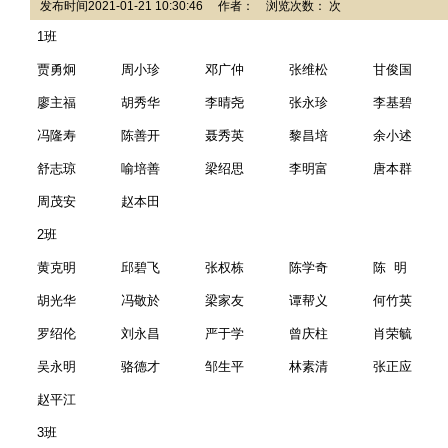
发布时间2021-01-21 10:30:46 作者： 浏览次数： 次
1
班
贾勇炯
周小珍
邓广仲
张维松
甘俊国
廖主福
胡秀华
李晴尧
张永珍
李基碧
冯隆寿
陈善开
聂秀英
黎昌培
余小述
舒志琼
喻培善
梁绍思
李明富
唐本群
周茂安
赵本田
2
班
黄克明
邱碧飞
张权栋
陈学奇
陈
明
胡光华
冯敬於
梁家友
谭帮义
何竹英
罗绍伦
刘永昌
严于学
曾庆柱
肖荣毓
吴永明
骆德才
邹生平
林素清
张正应
赵平江
3
班