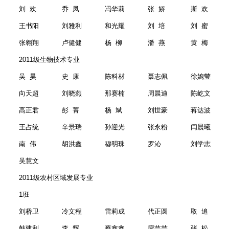
刘
欢
乔
凤
冯华莉
张
娇
斯
欢
王书阳
刘雅利
和光耀
刘
培
刘
蜜
张翱翔
卢健健
杨
柳
潘
燕
黄
梅
2011
级生物技术专业
吴
昊
史
康
陈科材
聂志佩
徐婉莹
向天超
刘晓燕
那赛楠
周晨迪
陈屹文
高正君
彭
菁
杨
斌
刘世豪
蒋达波
王占统
辛景瑞
孙迎光
张永粉
闫晨曦
南
伟
胡洪鑫
穆明珠
罗沁
刘学志
吴慧文
2011
级农村区域发展专业
1
班
刘桥卫
冷文程
雷莉成
代正圆
取
追
韩建利
李
辉
蔡鑫鑫
廖芸芸
张
松