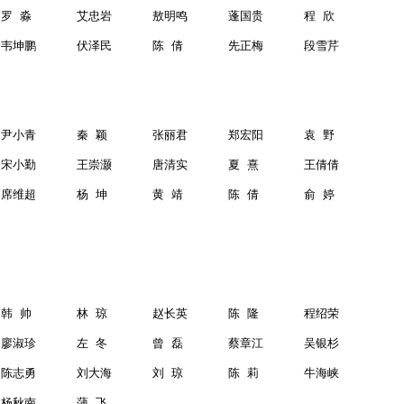
罗
淼
艾忠岩
敖明鸣
蓬国贵
程
欣
韦坤鹏
伏泽民
陈
倩
先正梅
段雪芹
尹小青
秦
颖
张丽君
郑宏阳
袁
野
宋小勤
王崇灏
唐清实
夏
熹
王倩倩
席维超
杨
坤
黄
靖
陈
倩
俞
婷
韩
帅
林
琼
赵长英
陈
隆
程绍荣
廖淑珍
左
冬
曾
磊
蔡章江
吴银杉
陈志勇
刘大海
刘
琼
陈
莉
牛海峡
杨秋南
蒲
飞