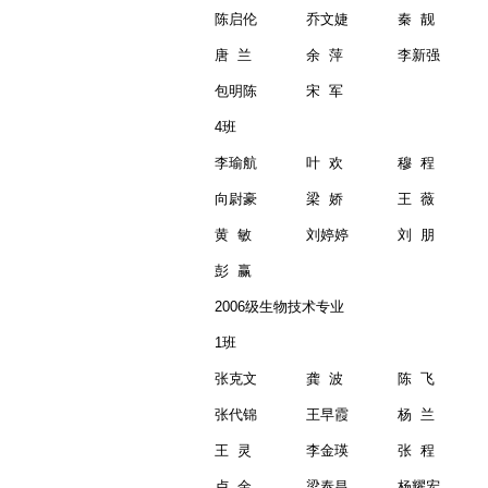
陈启伦
乔文婕
秦
靓
唐
兰
余
萍
李新强
包明陈
宋
军
4
班
李瑜航
叶
欢
穆
程
向尉豪
梁
娇
王
薇
黄
敏
刘婷婷
刘
朋
彭
赢
2006
级生物技术专业
1
班
张克文
龚
波
陈
飞
张代锦
王早霞
杨
兰
王
灵
李金瑛
张
程
卢
金
梁泰昌
杨耀宏