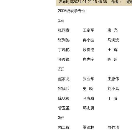
发布时间2021-01-21 15:46:38 作者： 
2006
级农学专业
1
班
张同贵
王定军
唐
亮
张列弛
冉小波
马满沅
丁晓艳
段春艳
王
辉
项俊锋
唐先宇
陈
超
2
班
赵家龙
张业华
王忠伟
宋福兵
史
晓
刘小凤
陈聪颖
马寿粉
于
璇
管玉圣
邓志勇
3
班
柏二辉
梁茂林
向竹清