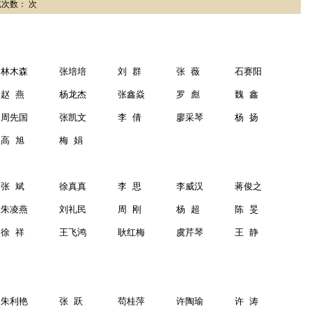
浏览次数： 次
林木森
张培培
刘
群
张
薇
石赛阳
赵
燕
杨龙杰
张鑫焱
罗
彪
魏
鑫
周先国
张凯文
李
倩
廖采琴
杨
扬
高
旭
梅
娟
张
斌
徐真真
李
思
李威汉
蒋俊之
朱凌燕
刘礼民
周
刚
杨
超
陈
旻
徐
祥
王飞鸿
耿红梅
虞芹琴
王
静
朱利艳
张
跃
苟桂萍
许陶瑜
许
涛