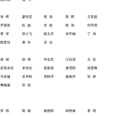
张
晖
廖佳芸
熊
燕
陈
辉
王亚超
尹国英
杜
超
肖
聪
陈
旭
何芳莹
覃
求
郑小飞
陈玉丹
张芊楠
丁
冉
陈梦佳
唐
卉
安
乐
谢
斌
侯
维
毕会芝
汪自强
王
彤
其美央宗
宋佳伦
殷新奎
龚雪阳
张恩爽
马珍燧
吴寻刚
周秋萍
杨俊伊
张
婷
樊淼淼
邹
悦
宋
艳
陈
杨
杨艳阳
郝艳睿
姜
明