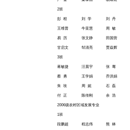
2
班
彭
程
刘
学
刘
丹
王维普
牛亚慧
周
敏
易
历
张文静
田国营
甘启文
邹清亮
贾焱辉
3
班
蒋敏捷
汪晨宇
张
骞
蔡
勇
王学娟
乔洪娟
朱
玫
周
妮
石
磊
付
正
陈传刚
余
浩
2006
级农村区域发展专业
1
班
段鹏超
程志伟
熊
林