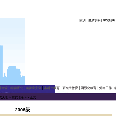
院训 : 追梦求实 | 学院精
科建设
科学研究
实验室安全
本科生教育
研究生教育
国际化教育
党建工作
友天地
>
校友名录
> > 正文
2006级