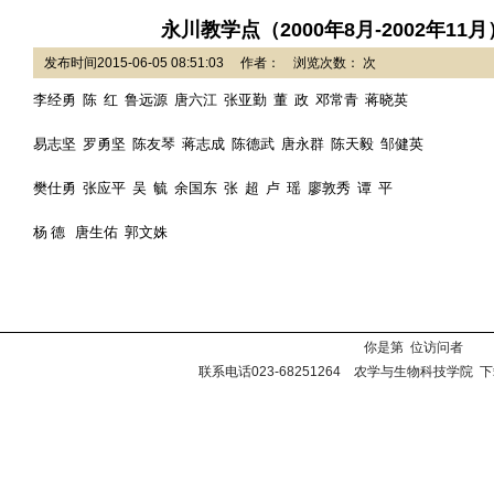
永川教学点（2000年8月-2002年1
发布时间2015-06-05 08:51:03 作者： 浏览次数： 次
李经勇
陈
红
鲁远源
唐六江
张亚勤
董
政
邓常青
蒋晓英
易志坚
罗勇坚
陈友琴
蒋志成
陈德武
唐永群
陈天毅
邹健英
樊仕勇
张应平
吴
毓
余国东
张
超
卢
瑶
廖敦秀
谭
平
杨
德
唐生佑
郭文姝
你是第 位访问者
联系电话023-68251264 农学与生物科技学院