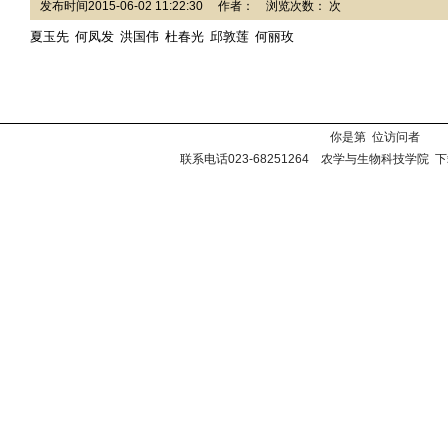
发布时间2015-06-02 11:22:30 作者： 浏览次数： 次
夏玉先
何凤发
洪国伟
杜春光
邱敦莲
何丽玫
你是第 位访问者
联系电话023-68251264 农学与生物科技学院