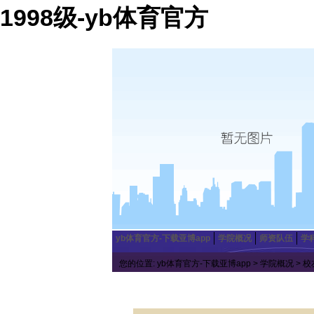
1998级-yb体育官方
yb体育官方-下载亚博app
学院概况
师资队伍
学
您的位置:
yb体育官方-下载亚博app
>
学院概况
>
校