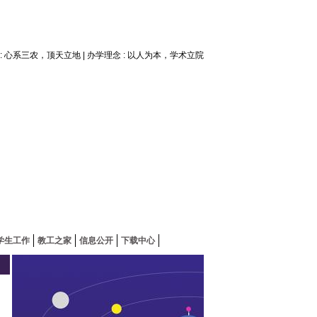
神 : 心系三农，顶天立地 | 办学理念 : 以人为本，学术立院
学生工作
教工之家
信息公开
下载中心