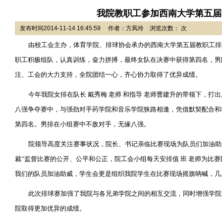
我院教职工参加西南大学第五届
发布时间2014-11-14 16:45:59 作者：方凤玲 浏览次数： 次
由校工会主办，体育学院、排球协会承办的西南大学第五届教职工
职工积极组队，认真训练，奋力拼搏，最终女队在决赛中获得第四名，男
注、工会的大力支持，全院团结一心，齐心协力取得了优异成绩。
今年我院女排在队长
戴秀梅
老师
和指导
老师曹建升的带领下，打出
八强争夺赛中，与强劲对手药学院和音乐学院狭路相逢，凭借默契配合和
第四名。男排在小组赛中不敌对手，无缘八强。
院领导高度关注赛事状况，院长、书记亲临比赛现场为队员们加油
裁”监督比赛的公开、公平和公正，院工会小组每天安排值
班
老师为比赛
我们的队员加油助威，学生会更是组织我院学生在比赛现场摇旗呐喊，几
此次排球赛加强了我院与各兄弟学院之间的相互交流，同时增强学院
院取得更加优异的成绩。