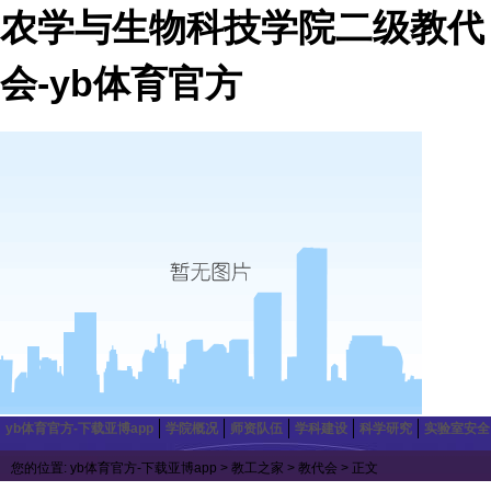
农学与生物科技学院二级教代
会-yb体育官方
yb体育官方-下载亚博app
学院概况
师资队伍
学科建设
科学研究
实验室安全
您的位置:
yb体育官方-下载亚博app
>
教工之家
>
教代会
> 正文