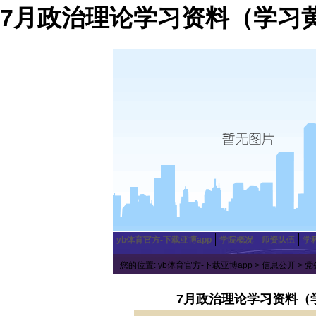
7月政治理论学习资料（学习黄
yb体育官方-下载亚博app
学院概况
师资队伍
学
您的位置:
yb体育官方-下载亚博app
>
信息公开
>
党
7月政治理论学习资料（