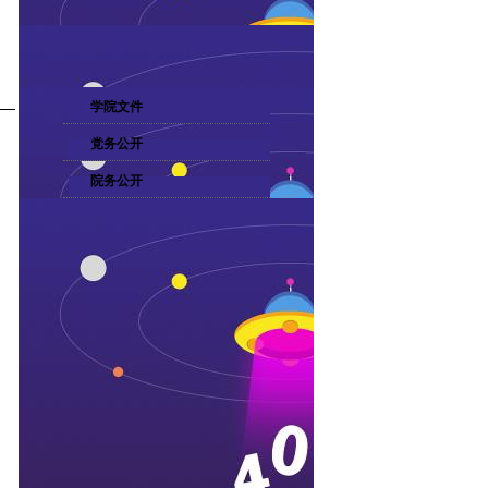
学院文件
党务公开
院务公开