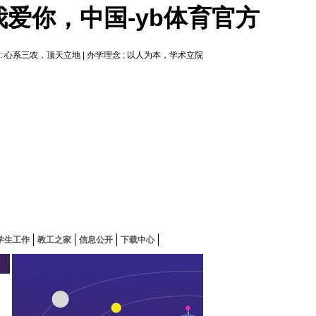
爱你，中国-yb体育官方
神 : 心系三农，顶天立地 | 办学理念 : 以人为本，学术立院
学生工作
教工之家
信息公开
下载中心