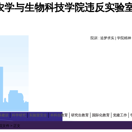
大学农学与生物科技学院违反实验
院训 : 追梦求实 | 学院精
科建设
科学研究
实验室安全
本科生教育
研究生教育
国际化教育
党建工作
院文件
> 正文