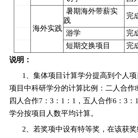
暑期海外带薪实
完
践
海外实践
游学
完
短期交换项目
完
说明：
1
、集体项目计算学分提高到个人项
项目中科研学分的计算比例：二人合作
四人合作
7
：
3
：
1
：
1
，五人合作
6
：
3
：
学分按项目人数平均计算。
2
、若奖项中设有特等奖，在该获奖