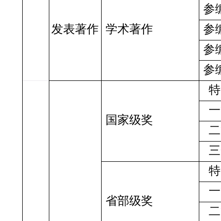
参
发表著作
学术著作
参
参
参
特
一
国家级奖
二
三
特
一
省部级奖
二