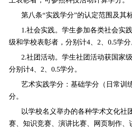
上表彰者，可参照科技活动计算学分。
第八条
“实践学分”的认定范围及其
1.
社会实践。学生参加各类社会实
级和学校表彰者，分别计
4
、
2
、
0.5
学分
2.
社团活动。学生社团活动获国家
分别计
4
、
2
、
0.5
学分。
艺术实践学分：基础学分（日常训
分。
以学校名义举办的各种学术文化社
赛、知识竞赛、演讲比赛、网页制作、