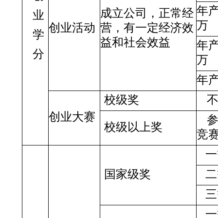
年
成立公司，正常经
业
万
创业活动
营，有一定经济效
学
益和社会效益
年
分
万
年
校级奖
创业大赛
校级以上奖
竞
一
国家级奖
二
三
一