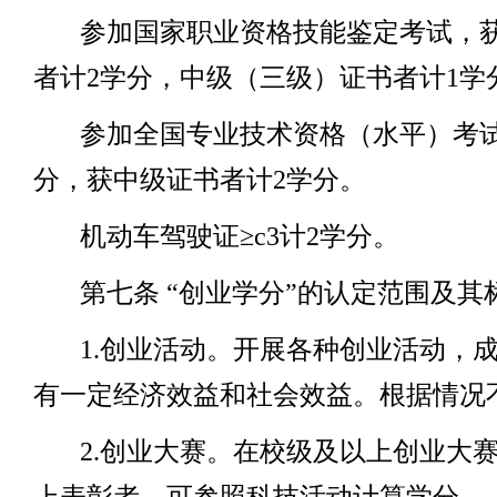
参加国家职业资格技能鉴定考试，
者计
2
学分，中级（三级）证书者计
1
学
参加全国专业技术资格（水平）考
分，获中级证书者计
2
学分。
机动车驾驶证≥
c3
计
2
学分。
第七条
“创业学分”的认定范围及其
1.
创业活动。开展各种创业活动，
有一定经济效益和社会效益。根据情况
2.
创业大赛。在校级及以上创业大