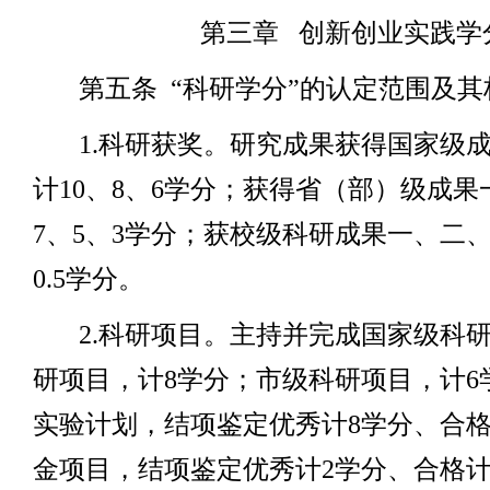
第三章
创新创业实践学
第五条
“科研学分”的认定范围及其
1.
科研获奖。研究成果获得国家级
计
10
、
8
、
6
学分；获得省（部）级成果
7
、
5
、
3
学分；获校级科研成果一、二
0.5
学分。
2.
科研项目。主持并完成国家级科
研项目，计
8
学分；市级科研项目，计
6
实验计划，结项鉴定优秀计
8
学分、合
金项目，结项鉴定优秀计
2
学分、合格