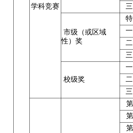
学科竞赛
三
特
一
市级（或区域
性）奖
二
三
一
校级奖
二
三