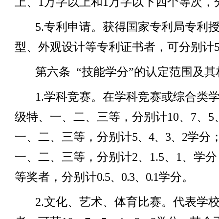
上、
1
万字以上和
1
万字以下四个等次，
5.
专利申请。获得国家专利局专利
型、外观设计等专利证书者，可分别计
第六条
“技能学分”的认定范围及其
1.
学科竞赛。在学科竞赛或综合类
级特、一、二、三等，分别计
10
、
7
、
5
一、二、三等，分别计
5
、
4
、
3
、
2
学分
一、二、三等，分别计
2
、
1.5
、
1
、学分
等奖者，分别计
0.5
、
0.3
、
0.1
学分。
2.
文化、艺术、体育比赛。代表学