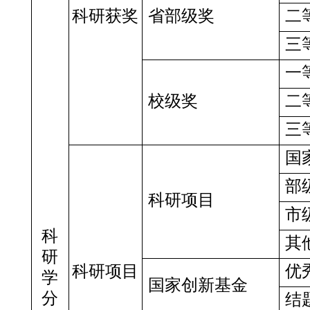
科研获奖
省部级奖
二
三
一
校级奖
二
三
国
部
科研项目
市
科
其
研
科研项目
优
学
国家创新基金
分
结