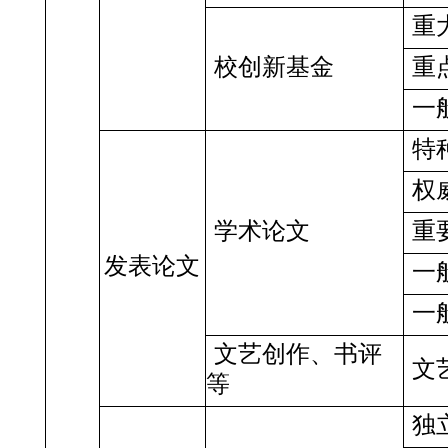
重
校创新基金
重
一
特
权
学术论文
重
发表论文
一
一
文艺创作、书评
文
等
独