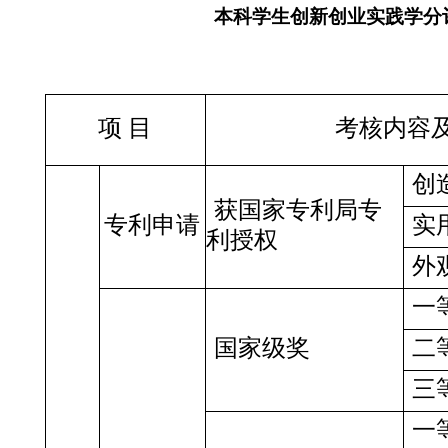
本科学生创新创业实践学分
项
目
考核内容
创
获国家专利局专
专利申请
实
利授权
外
一
国家级奖
二
三
一