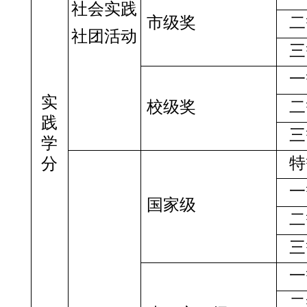
社会实践
市级奖
二
社团活动
三
一
实
校级奖
二
践
三
学
特
分
一
国家级
二
三
一
二