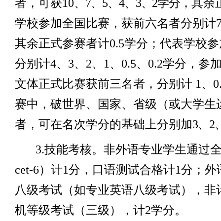
者，可获
10
、
7
、
5
、
4
、
3
、
2
学分，
其余
学校参加全国比赛，获前六名者分别计
其余正式参赛者计
0.5
学分；代表学校参
分别计
4
、
3
、
2
、
1
、
0.5
、
0.2
学分，参
文体正式比赛获前三名者，分别计
1
、
0
赛中，破世界、国家、省级（或大学生
者，可在名次学分的基础上分别加
3
、
2
3.
技能考核。非外语专业学生通过
cet-6
）计
1
分，口语测试合格计
1
分；外
八级考试（如专业英语八级考试），非
机等级考试（三级），计
2
学分。