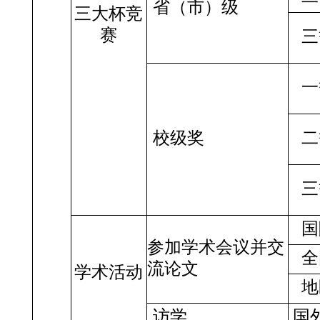
省（市）级
三大杯竞
赛
三
一
校级奖
二
三
国
参加学术会议并交
全
流论文
学术活动
地
访学
国