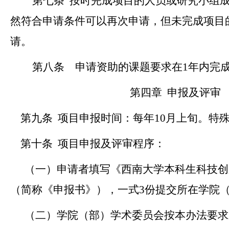
第七条
按时完成项目的人员或研究小组
然符合申请条件可以再次申请，但未完成项目
请。
第八条
申请资助的课题要求在
1
年内完
第四章
申报及评审
第九条
项目申报时间：
每年
10
月上旬。特
第十条
项目申报及评审程序：
（一）
申请者填写《西南大学
本科生
科技创
（简称《申报书》），
一式
3
份
提交
所在学院
（二）学院
（部）
学术委员会按本办法要求