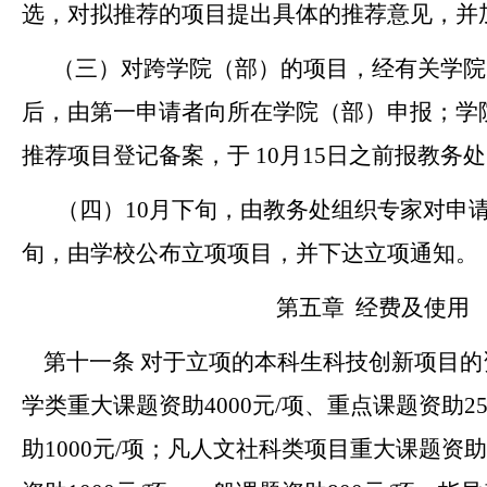
选，对拟推荐的项目提出具体的推荐意见，并
（三）对跨学院
（部）
的项目，经有关学院
后，由第一申请者向所在学院
（部）
申报；学
推荐项目登记备案，于
10
月15
日
之前报教务处
（四）
10
月下旬，由教务处组织专家对申
旬，由学校公布立项项目，并下达立项通知。
第五章
经费及使用
第十一条
对于立项的本科生科技创新项目的
学类重大课题资助
4000
元
/
项、重点课题资助
2
助
1000
元
/
项；凡人文社科类项目重大课题资