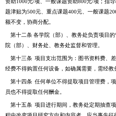
资助
1000
元
/
项、一般课题资助
800
元
/
项；指导
题津贴为
500
元、重点课题
400
元、一般课题
20
额不变，协商分配。
第十二条
各学院
（部）
、教务处负责项目的
院
（部）
、财务处、教务处监督和管理。
第十三条
项目支出范围为：图书资料费、
经费不得购置任何设备，如确属需要，需经教
第十四条
任何单位不得提取项目管理费，
员也不得提取任何酬金。
第十五条
项目进行期间，教务处定期抽查
程中改变项目研究方向和内容者，应当事先征