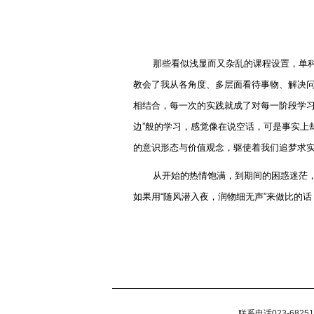
那些看似浅显而又杂乱的课程设置，单
教会了我从各角度、多层面看待事物、解决
相结合，每一次的实践就成了对每一阶段学
边
”
般的学习，感觉像在说空话，可是事实上
的意识形态与价值观念，驱使着我们追梦求
从开始的热情饱满，到期间的困惑迷茫
如果用
“
随风潜入夜，润物细无声
”
来做比的话
联系电话023-68