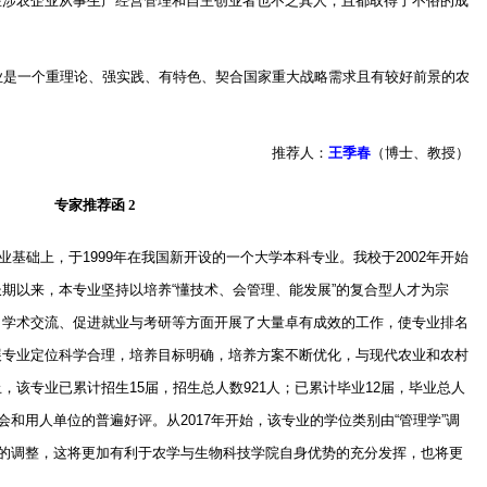
在涉农企业从事生产经营管理和自主创业者也不乏其人，且都取得了不俗的成
业是一个重理论、强实践、有特色、契合国家重大战略需求且有较好前景的农
推荐人：
王季春
（博士、教授）
专家推荐函
2
业基础上，于
1999
年在我国新开设的一个大学本科专业。我校于
2002
年开始
长期以来，本专业坚持以培养
“
懂技术、会管理、能发展
”
的复合型人才为宗
、学术交流、促进就业与考研等方面开展了大量卓有成效的工作，使专业排名
展专业定位科学合理，培养目标明确，培养方案不断优化，与现代农业和农村
止，该专业已累计招生
15
届，招生总人数
921
人；已累计毕业
12
届，毕业总人
会和用人单位的普遍好评。从
2017
年开始，该专业的学位类别由
“
管理学
”
调
的调整，这将更加有利于农学与生物科技学院自身优势的充分发挥，也将更
。