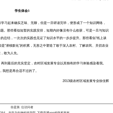
学生体会
3
科学习起来确实乏味、无聊，但是一旦研读完毕，便形成了一个知识网络，
问题。那些看似短暂的实践安排，短期内好像没有什么收获，可是一旦与知识
习的总结，一次次的实践也见证了知识水平的一步步提升。那些看似
“
纸上谈
却是
“
潜移默化
”
的积累，无形之中塑造了敢于深入农村、了解农民、关切农业
实，敢为人先。
，再到最后的充实坚定，农村区域发展专业以其独有的学习体验感染着我。
，我想是再合适不过的了。
2013
级农村区域发展专业
徐佳辉
你是第 位访问者
251264 农学与生物科技学院 下载亚博app的版权所有