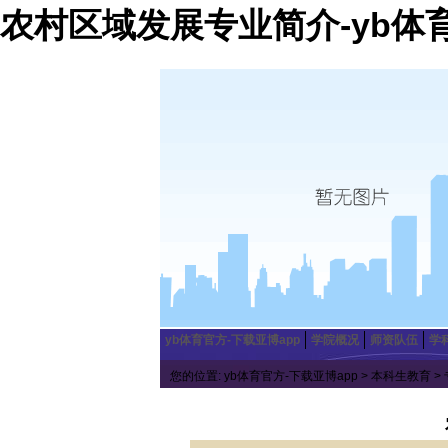
农村区域发展专业简介-yb体
yb体育官方-下载亚博app
学院概况
师资队伍
学
您的位置:
yb体育官方-下载亚博app
>
本科生教育
>