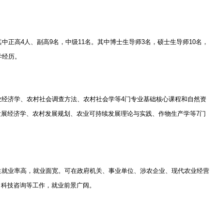
其中正高
4
人、副高
9
名，中级
11
名。其中博士生导师
3
名，硕士生导师
10
名，
学经历。
业经济学、农村社会调查方法、农村社会学等
4
门专业基础核心课程和自然资
发展经济学、农村发展规划、农业可持续发展理论与实践、作物生产学等
7
门
生就业率高，就业面宽。可在政府机关、事业单位、涉农企业、现代农业经营
、科技咨询等工作，就业前景广阔。