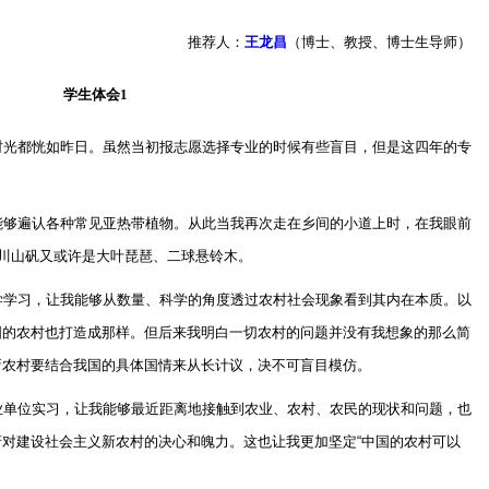
推荐人：
王龙昌
（博士、教授、博士生导师）
学生体会
1
时光都恍如昨日。虽然当初报志愿选择专业的时候有些盲目，但是这四年的专
能够遍认各种常见亚热带植物。从此当我再次走在乡间的小道上时，在我眼前
川山矾又或许是大叶琵琶、二球悬铃木。
学学习，让我能够从数量、科学的角度透过农村社会现象看到其内在本质。以
国的农村也打造成那样。但后来我明白一切农村的问题并没有我想象的那么简
新农村要结合我国的具体国情来从长计议，决不可盲目模仿。
业单位实习，让我能够最近距离地接触到农业、农村、农民的现状和问题，也
府对建设社会主义新农村的决心和魄力。这也让我更加坚定
“
中国的农村可以