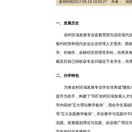
发布时间2017-05-19 10:03:27 作者： 
一、发展历史
农村区域发展专业是教育部为适应现代
集约经营和现代农业企业管理人才需求。西
学、作物学、农林经济管理等学科，培养具
截至目前已招收该专业
15
届近千名学生，培
二、办学特色
为将农村区域发展专业学生培养成
“
懂技
提升为抓手，构建了
“555”
农村区域发展人才
学内容的
“
五大理论教学板块
”
，强化学生基础
等
“
五大实践教学板块
”
，并在教学与实践中不
实践、发展规划理论与实践、农业推广理论
学生的综合发展能力。