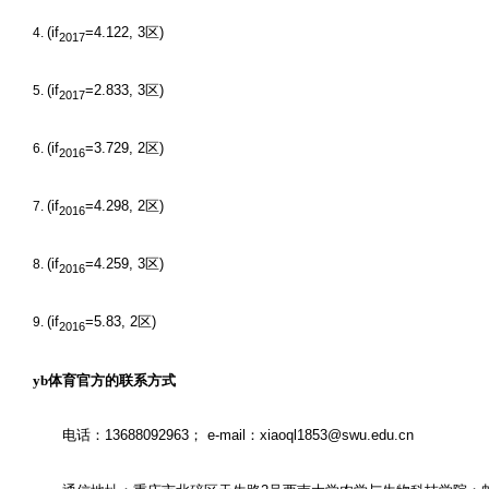
4.
(if
=4.122, 3
区
)
2017
5.
(if
=2.833, 3
区
)
2017
6.
(if
=3.729, 2
区
)
2016
7.
(if
=4.298, 2
区
)
2016
8.
(if
=4.259, 3
区
)
2016
9.
(if
=5.83, 2
区
)
2016
yb体育官方的联系方式
电话：
13688092963
；
e-mail
：
xiaoql1853@swu.edu.cn