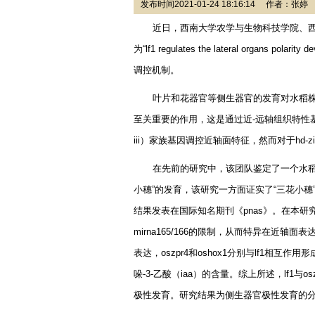
发布时间2021-01-24 18:16:14 作者：张
近日，西南大学农学与生物科技学院、
为
“lf1 regulates the lateral organs polarity d
调控机制。
叶片和花器官等侧生器官的发育对水稻
至关重要的作用，这是通过近
-
远轴组织特性
iii
）家族基因调控近轴面特征，然而对于
hd‐zi
在先前的研究中，该团队鉴定了一个水
小穗
”
的发育，该研究一方面证实了
“
三花小穗
结果发表在国际知名期刊《
pnas
》。在本研
mirna165/166
的限制，从而特异在近轴面表
表达，
oszpr4
和
oshox1
分别与
lf1
相互作用形
哚
-3-
乙酸（
iaa
）的含量。综上所述，
lf1
与
os
极性发育。研究结果为侧生器官极性发育的