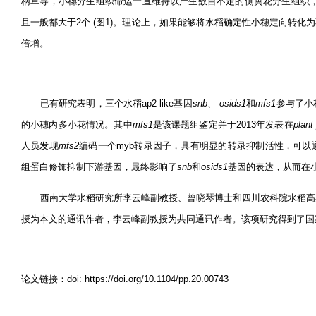
柄草等，小穗分生组织命运一直维持以产生数目不定的侧翼花分生组织
且一般都大于
2
个
(
图
1)
。理论上，如果能够将水稻确定性小穗定向转化为
倍增。
已有研究表明，三个水稻
ap2-like
基因
snb
、
osids1
和
mfs1
参与了小
的小穗内多小花情况。其中
mfs1
是该课题组鉴定并于
2013
年发表在
plant
人员发现
mfs2
编码一个
myb
转录因子，具有明显的转录抑制活性，可以
组蛋白修饰抑制下游基因，最终影响了
snb
和
osids1
基因的表达，从而在
西南大学水稻研究所李云峰副教授、曾晓琴博士和四川农科院水稻高
授为本文的通讯作者，李云峰副教授为共同通讯作者。该项研究得到了国
论文链接：
doi: https://doi.org/10.1104/pp.20.00743