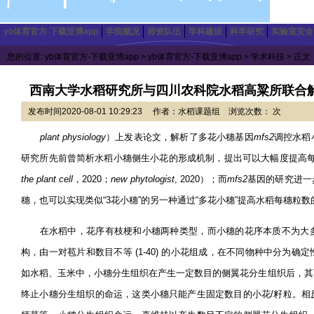
yb体育官方-下载亚博app
学院概况
师资队伍
学科建设
科学研究
实验室安全
您的位置:
yb体育官方-下载亚博app
>
yb体育官方-下载亚博app
>
学术科技
> 正文
西南大学水稻研究所与四川农科院水稻高粱所联合
发布时间2020-08-01 10:29:23 作者：水稻课题组 浏览次数： 次
plant physiology
）上发表论文，
解析了多花小穗基因
mfs2
调控水稻
研究所
先前曾简析水稻小穗侧生小花的形成机制，提出可以大幅度提高
the plant cell
，
2020
；
new phytologist
, 2020
）；而
mfs2
基因的研究进一
穗，也可以实现类似
“3
花小穗
”
的另一种通过
“
多花小穗
”
提高水稻每穗粒数
在水稻中，花序有枝梗和小穗两种类型，而小穗的花序本质不为大
构，由一对苞片和数目不等
(1-40)
的小花组成，在不同物种中分为确定
如水稻、玉米中，小穗分生组织在产生一定数目的侧翼花分生组织后，其
终止小穗分生组织的命运，这类小穗只能产生固定数目的小花
/
籽粒。相