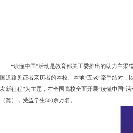
读懂中国
活动是教育部关工委推出的助力主渠
“
”
国道路见证者亲历者的本校、本地
五老
牵手结对，
“
”
发新征程
为主题，在全国高校全面开展
读懂中国
活
”
“
”
（篇），受益学生
余万名。
500