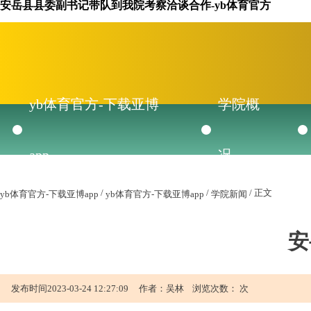
安岳县县委副书记带队到我院考察洽谈合作-yb体育官方
yb体育官方-下载亚博
学院概
app
况
/
/
/ 正文
yb体育官方-下载亚博app
yb体育官方-下载亚博app
学院新闻
安
发布时间2023-03-24 12:27:09 作者：吴林 浏览次数： 次