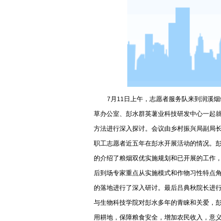
月
日上午，志愿者服务队来到润溪烟
7
11
草办公室、彭水群英薯业科技研发中心一起
方法进行深入探讨。会议由乡村振兴局副局
职工志愿者近五年在彭水开展活动的情况。彭
的介绍了粮烟双优实施规划和已开展的工作
后到场专家重点从实施模式和作物习性特点
的落地进行了深入研讨。最后吕典秋院长进
与生物科技学院对彭水多年的青睐和关爱，
用耕地，保障粮食安全，增加农民收入，意