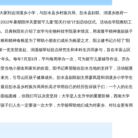
大家到达润溪乡小学，与彭水县乡村振兴局、彭水县妇联、润溪乡政府一
暨
年暑期陪伴关爱留守儿童
阳关行动
计划启动仪式。活动在学院教职工
2022
“
”
场。吕典秋院长介绍了农学与生物科技学院基本情况，用袁隆平精神激励孩子
食粮和精神食粮是为了帮助小朋友们成长为栋梁之才。阳义健书记介绍了
阳
“
第一党支部发起、润溪烟草站驻点研究生和本科生共同参与，旨在丰富山区
个年头。每年
月至
月，平均每周举办一次，可为留守儿童辅导作业、开办
7
8
深受当地小朋友和家长的欢迎。阳书记希望能在彭水当地的支持下，活动能逐
一束光，引导山区孩子健康成长。彭水县副联副主席廖凤莲和润溪乡小学学生
。最后彭水县乡村振兴局局长高才华用自己的经历告诉孩子们：一个人的出生
会面临困难
，但我们可以决意坚持；大学是人生升华的重要阶梯，西南大学
望孩子们人生一定要读一次大学，大学能帮助他们成为对家乡、对社会更有用