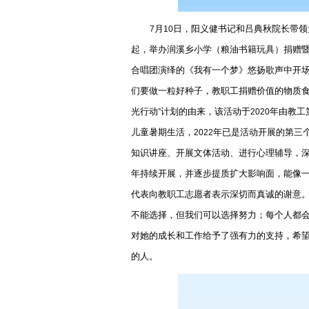
月
日，阳义健书记和吕典秋院长带领
7
10
起，举办润溪乡小学（粮油书籍玩具）捐赠
合唱团演绎的《我有一个梦》悠扬歌声中开
们要做一粒好种子，教职工捐赠价值的物质
光行动
计划的由来，该活动于
年由教工
”
2020
儿童暑期生活，
年已是活动开展的第三
2022
知识讲座、开展文体活动、进行心理辅导，
年持续开展，并逐步提质扩大影响面，能像
代表向教职工志愿者表示深切而真诚的谢意
不能选择，但我们可以选择努力；每个人都
对她的成长和工作给予了强有力的支持，希
的人。