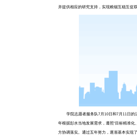
并提供相应的研究支持，实现粮烟互稳互促
学院志愿者服务队
月
日和
月
日的
7
10
7
11
年根据彭水当地发展需求，遵照
目标精准化
“
方协调落实。通过五年努力，逐渐基本实现