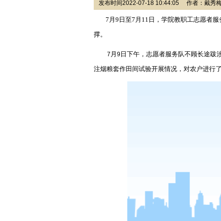
发布时间2022-07-18 10:44:05 作者：
7
月
9
日至
7
月
11
日，学院教职工志愿者服
撑。
月
日下午，志愿者服务队不顾长途跋
7
9
注烟粮套作田间试验开展情况，对农户进行