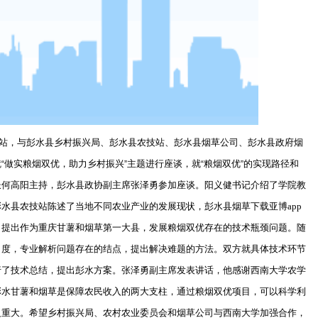
站，与彭水县乡村振兴局、彭水县农技站、彭水县烟草公司、彭水县政府烟
就
做实粮烟双优，助力乡村振兴
主题进行座谈，就
粮烟双优
的实现路径和
“
”
“
”
长何高阳主持，彭水县政协副主席张泽勇参加座谈。阳义健书记介绍了学院教
水县农技站陈述了当地不同农业产业的发展现状，彭水县烟草下载亚博app
，提出作为重庆甘薯和烟草第一大县，发展粮烟双优存在的技术瓶颈问题。随
角度，专业解析问题存在的结点，提出解决难题的方法。双方就具体技术环节
行了技术总结，提出彭水方案。张泽勇副主席发表讲话，他感谢西南大学农学
彭水甘薯和烟草是保障农民收入的两大支柱，通过粮烟双优项目，可以科学利
义重大。希望乡村振兴局、农村农业委员会和烟草公司与西南大学加强合作，