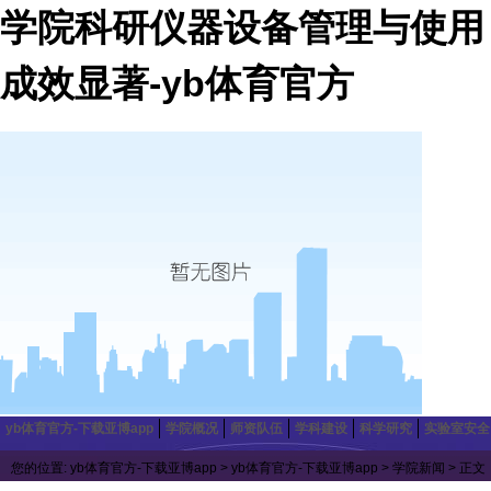
学院科研仪器设备管理与使用
成效显著-yb体育官方
yb体育官方-下载亚博app
学院概况
师资队伍
学科建设
科学研究
实验室安全
您的位置:
yb体育官方-下载亚博app
>
yb体育官方-下载亚博app
>
学院新闻
> 正文