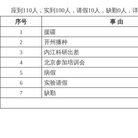
应到
110
人，实到
100
人，请假
10
人，缺勤
0
人，
序号
事
由
援疆
1
开州播种
2
内江科研出差
3
北京参加培训会
4
病假
5
实验请假
6
缺勤
7