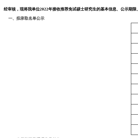
经审核，现将我单位2022年接收推荐免试硕士研究生的基本信息、公示期限
一、拟录取名单公示