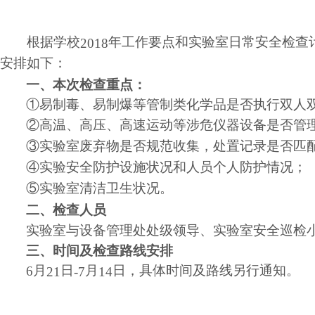
根据学校
年工作要点和实验室日常安全检查
2018
安排如下：
一、本次检查重点：
①易制毒、易制爆等管制类化学品是否执行双人
②高温、高压、高速运动等涉危仪器设备是否管
③实验室废弃物是否规范收集，处置记录是否匹
④实验安全防护设施状况和人员个人防护情况；
⑤实验室清洁卫生状况。
二、检查人员
实验室与设备管理处处级领导、实验室安全巡检
三、时间及检查路线安排
月
日
月
日，具体时间及路线另行通知。
6
21
-7
14