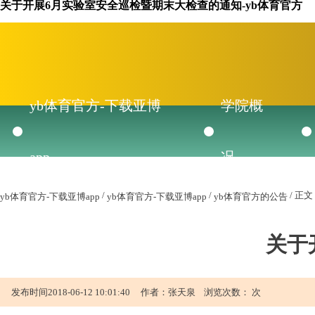
关于开展6月实验室安全巡检暨期末大检查的通知-yb体育官方
yb体育官方-下载亚博
学院概
app
况
/
/
/ 正文
yb体育官方-下载亚博app
yb体育官方-下载亚博app
yb体育官方的公告
关于
发布时间2018-06-12 10:01:40 作者：张天泉 浏览次数： 次