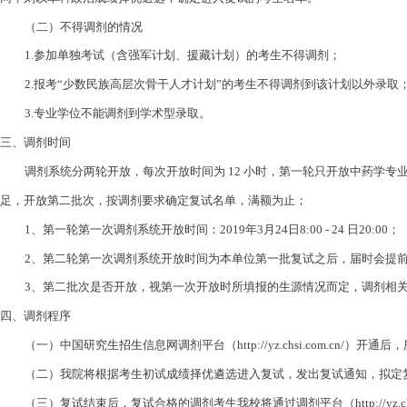
（二）不得调剂的情况
1.
参加单独考试（含强军计划、援藏计划）的考生不得调剂；
2.
报考
“
少数民族高层次骨干人才计划
”
的考生不得调剂到该计划以外录取
3.
专业学位不能调剂到学术型录取。
三、调剂时间
调剂系统分两轮开放，每次开放时间为
12
小时，第一轮只开放中药学专
足，开放第二批次，按调剂要求确定复试名单，满额为止；
1
、第一轮第一次调剂系统开放时间：
2019
年
3
月
24
日
8:00 - 24
日
20:00
；
2
、第二轮第一次调剂系统开放时间为本单位第一批复试之后，届时会提前
3
、第二批次是否开放，视第一次开放时所填报的生源情况而定，调剂相
四、调剂程序
（一）中国研究生招生信息网调剂平台（
http://yz.chsi.com.cn/
）开通后，
（二）我院将根据考生初试成绩择优遴选进入复试，发出复试通知，拟定
（三）复
试
结
束
后
，
复
试
合
格
的
调
剂
考
生
我
校
将
通
过
调
剂
平
台（
http://yz.