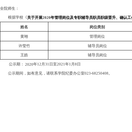
全院师生：
根据学校《
关于开展
2020
年管理岗位及专职辅导员职员职级晋升、确认工
姓名
岗位类别
黄翊
管理岗位
许莹竹
辅导员岗位
王皓
辅导员岗位
公示期：
年
12
月
31
日至
2021
年
1
月
8
日
2020
公示期间，如有意见，请联系学院纪委办公室
023-68250408
。